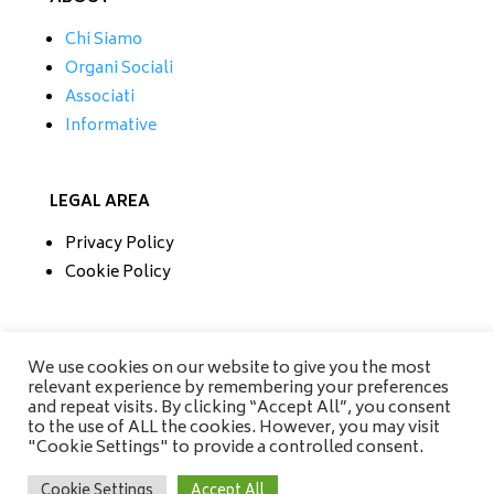
Chi Siamo
Organi Sociali
Associati
Informative
LEGAL AREA
Privacy Policy
Cookie Policy
CONTATTI
We use cookies on our website to give you the most
relevant experience by remembering your preferences
Tel/Fax 0733 230279
and repeat visits. By clicking “Accept All”, you consent
Mobile 335 6670118
to the use of ALL the cookies. However, you may visit
info@amisrifiuti.it
"Cookie Settings" to provide a controlled consent.
Cookie Settings
Accept All