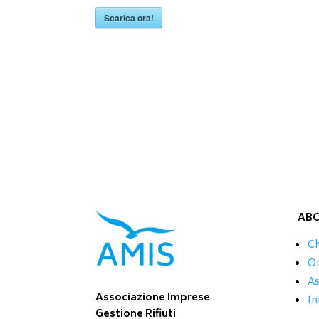
Scarica ora!
AB
Ch
Or
As
Associazione Imprese
In
Gestione Rifiuti