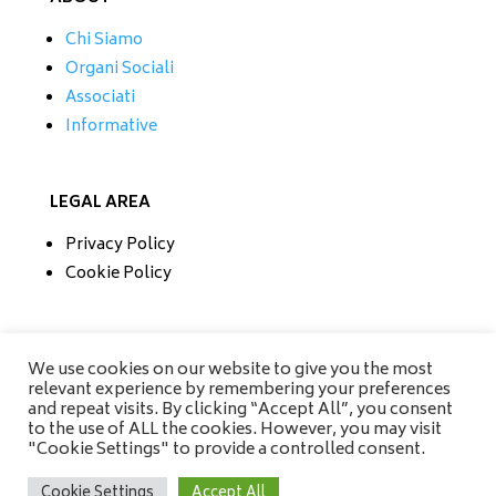
Chi Siamo
Organi Sociali
Associati
Informative
LEGAL AREA
Privacy Policy
Cookie Policy
CONTATTI
We use cookies on our website to give you the most
relevant experience by remembering your preferences
Tel/Fax 0733 230279
and repeat visits. By clicking “Accept All”, you consent
Mobile 335 6670118
to the use of ALL the cookies. However, you may visit
info@amisrifiuti.it
"Cookie Settings" to provide a controlled consent.
Cookie Settings
Accept All