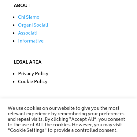
ABOUT
Chi Siamo
Organi Sociali
Associati
Informative
LEGAL AREA
Privacy Policy
Cookie Policy
CONTATTI
We use cookies on our website to give you the most
relevant experience by remembering your preferences
Tel/Fax 0733 230279
and repeat visits. By clicking “Accept All”, you consent
Mobile 335 6670118
to the use of ALL the cookies. However, you may visit
info@amisrifiuti.it
"Cookie Settings" to provide a controlled consent.