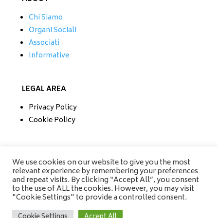
Chi Siamo
Organi Sociali
Associati
Informative
LEGAL AREA
Privacy Policy
Cookie Policy
CONTATTI
We use cookies on our website to give you the most
relevant experience by remembering your preferences
Tel/Fax 0733 230279
and repeat visits. By clicking “Accept All”, you consent
Mobile 335 6670118
to the use of ALL the cookies. However, you may visit
info@amisrifiuti.it
"Cookie Settings" to provide a controlled consent.
Cookie Settings
Accept All