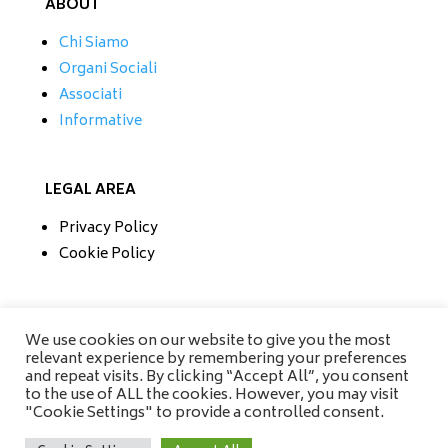
ABOUT
Chi Siamo
Organi Sociali
Associati
Informative
LEGAL AREA
Privacy Policy
Cookie Policy
CONTATTI
We use cookies on our website to give you the most
relevant experience by remembering your preferences
Tel/Fax 0733 230279
and repeat visits. By clicking “Accept All”, you consent
Mobile 335 6670118
to the use of ALL the cookies. However, you may visit
info@amisrifiuti.it
"Cookie Settings" to provide a controlled consent.