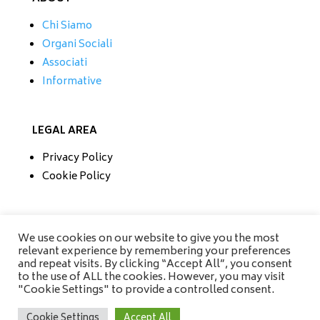
Chi Siamo
Organi Sociali
Associati
Informative
LEGAL AREA
Privacy Policy
Cookie Policy
CONTATTI
We use cookies on our website to give you the most
relevant experience by remembering your preferences
Tel/Fax 0733 230279
and repeat visits. By clicking “Accept All”, you consent
Mobile 335 6670118
to the use of ALL the cookies. However, you may visit
info@amisrifiuti.it
"Cookie Settings" to provide a controlled consent.
Cookie Settings
Accept All